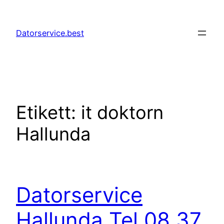
Hoppa
till
Datorservice.best
innehåll
Etikett:
it doktorn
Hallunda
Datorservice
Hallunda Tel 08 37