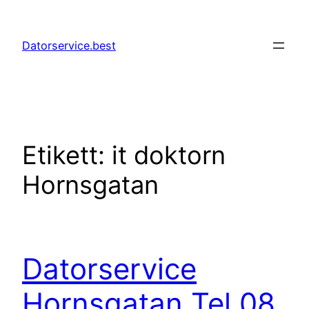
Hoppa
till
Datorservice.best
innehåll
Etikett:
it doktorn
Hornsgatan
Datorservice
Hornsgatan Tel 08