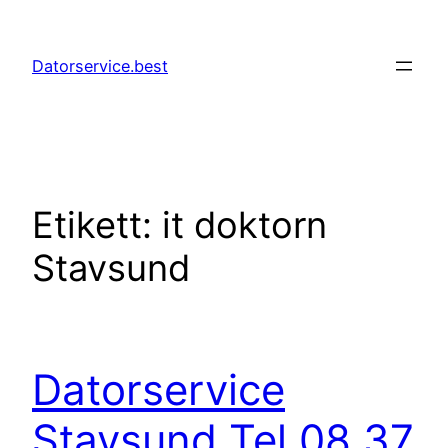
Hoppa
till
Datorservice.best
innehåll
Etikett:
it doktorn
Stavsund
Datorservice
Stavsund Tel 08 37