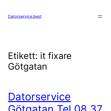
Hoppa
till
Datorservice.best
innehåll
Etikett:
it fixare
Götgatan
Datorservice
Götgatan Tel 08 37