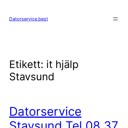
Hoppa
till
Datorservice.best
innehåll
Etikett:
it hjälp
Stavsund
Datorservice
Stavsund Tel 08 37