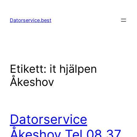
Hoppa
till
Datorservice.best
innehåll
Etikett:
it hjälpen
Åkeshov
Datorservice
Åkeshov Tel 08 37