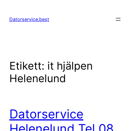
Hoppa
till
Datorservice.best
innehåll
Etikett:
it hjälpen
Helenelund
Datorservice
Helenelund Tel 08