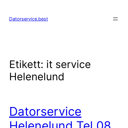
Hoppa
till
Datorservice.best
innehåll
Etikett:
it service
Helenelund
Datorservice
Helenelund Tel 08