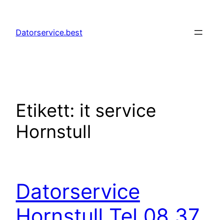
Hoppa
till
Datorservice.best
innehåll
Etikett:
it service
Hornstull
Datorservice
Hornstull Tel 08 37