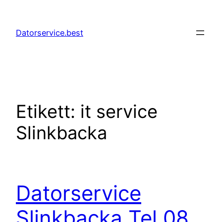
Hoppa
till
Datorservice.best
innehåll
Etikett:
it service
Slinkbacka
Datorservice
Slinkbacka Tel 08