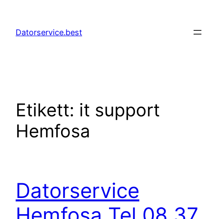
Hoppa
till
Datorservice.best
innehåll
Etikett:
it support
Hemfosa
Datorservice
Hemfosa Tel 08 37