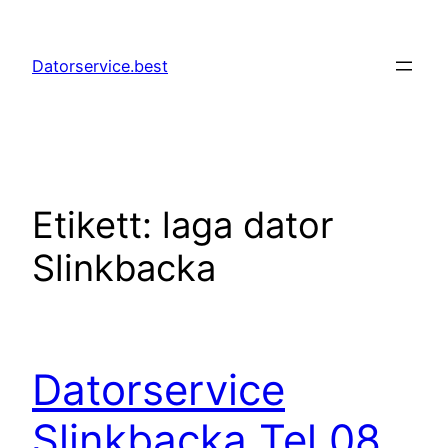
Hoppa
till
Datorservice.best
innehåll
Etikett:
laga dator
Slinkbacka
Datorservice
Slinkbacka Tel 08