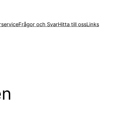
service
Frågor och Svar
Hitta till oss
Links
en