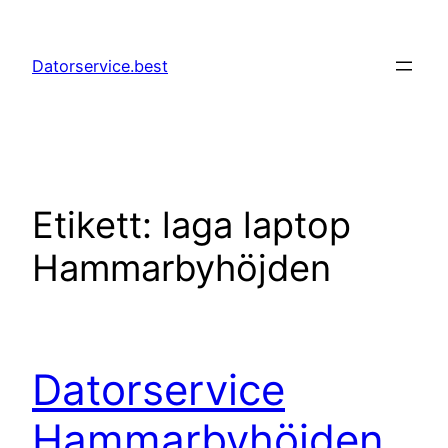
Hoppa
till
Datorservice.best
innehåll
Etikett:
laga laptop
Hammarbyhöjden
Datorservice
Hammarbyhöjden