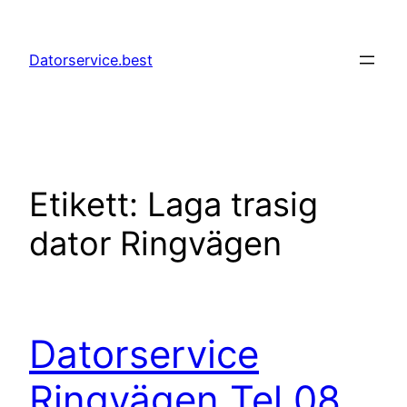
Hoppa
till
Datorservice.best
innehåll
Etikett:
Laga trasig
dator Ringvägen
Datorservice
Ringvägen Tel 08