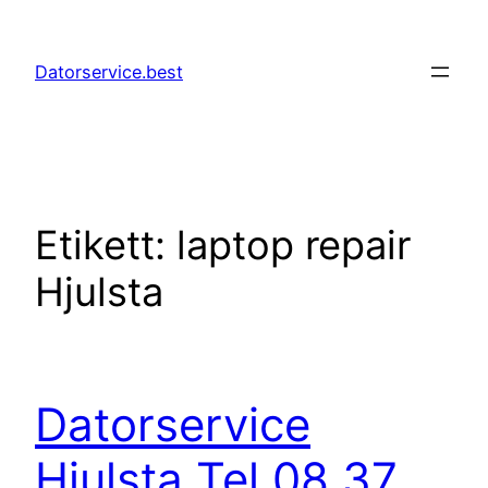
Hoppa
till
Datorservice.best
innehåll
Etikett:
laptop repair
Hjulsta
Datorservice
Hjulsta Tel 08 37