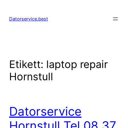
Hoppa
till
Datorservice.best
innehåll
Etikett:
laptop repair
Hornstull
Datorservice
Hornstull Tel 08 37