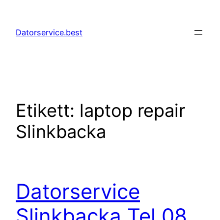
Hoppa
till
Datorservice.best
innehåll
Etikett:
laptop repair
Slinkbacka
Datorservice
Slinkbacka Tel 08