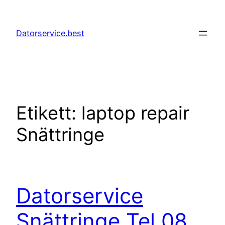
Hoppa
till
Datorservice.best
innehåll
Etikett:
laptop repair
Snättringe
Datorservice
Snättringe Tel 08