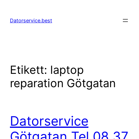
Hoppa
till
Datorservice.best
innehåll
Etikett:
laptop
reparation Götgatan
Datorservice
Götgatan Tel 08 37