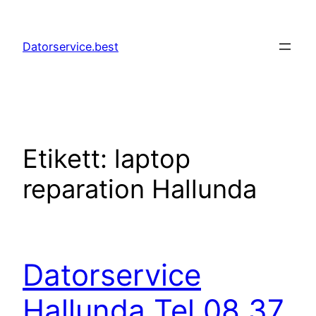
Hoppa
till
Datorservice.best
innehåll
Etikett:
laptop
reparation Hallunda
Datorservice
Hallunda Tel 08 37