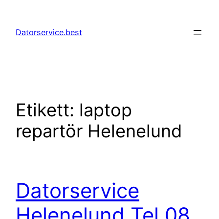
Hoppa
till
Datorservice.best
innehåll
Etikett:
laptop
repartör Helenelund
Datorservice
Helenelund Tel 08