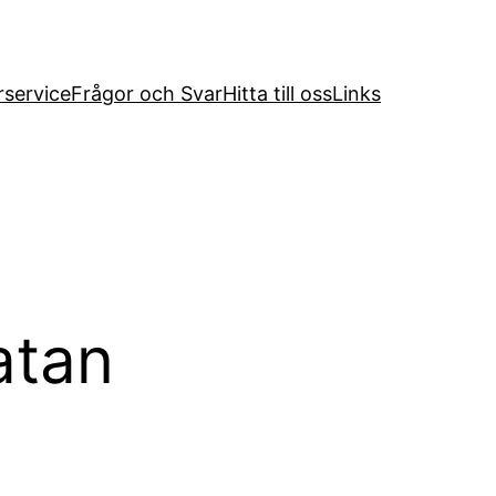
service
Frågor och Svar
Hitta till oss
Links
atan