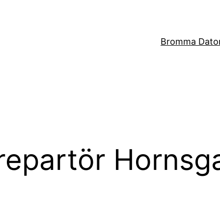
Bromma Dator
 repartör Hornsg