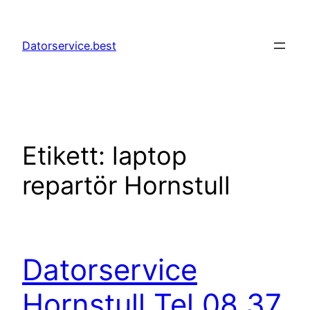
Hoppa
till
Datorservice.best
innehåll
Etikett:
laptop
repartör Hornstull
Datorservice
Hornstull Tel 08 37