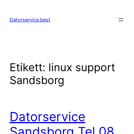
Hoppa
till
Datorservice.best
innehåll
Etikett:
linux support
Sandsborg
Datorservice
Sandsborg Tel 08