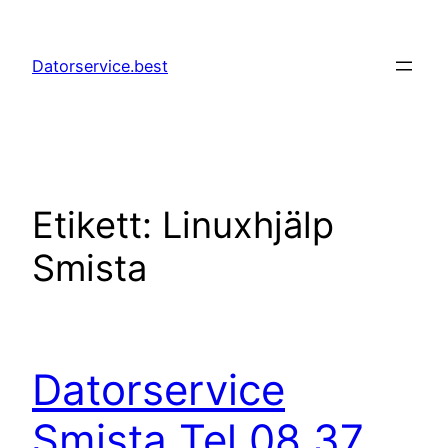
Hoppa
till
Datorservice.best
innehåll
Etikett:
Linuxhjälp
Smista
Datorservice
Smista Tel 08 37