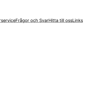
service
Frågor och Svar
Hitta till oss
Links
n