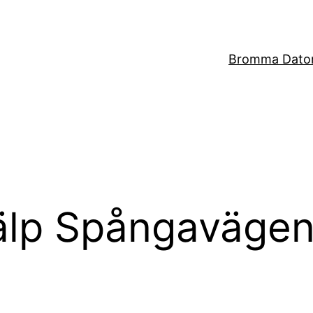
Bromma Dator
älp Spångaväge