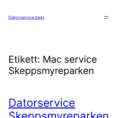
Hoppa
till
Datorservice.best
innehåll
Etikett:
Mac service
Skeppsmyreparken
Datorservice
Skeppsmyreparken