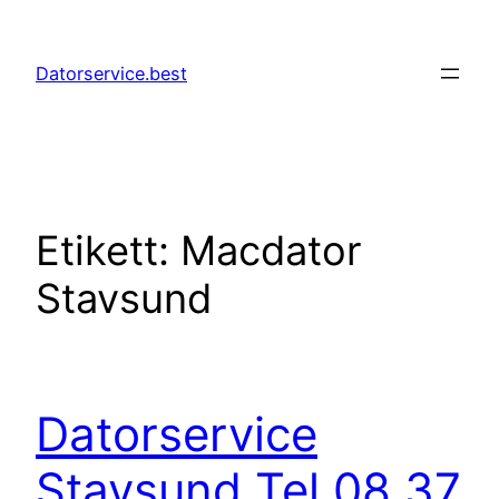
Hoppa
till
Datorservice.best
innehåll
Etikett:
Macdator
Stavsund
Datorservice
Stavsund Tel 08 37