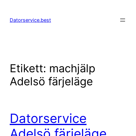
Hoppa
till
Datorservice.best
innehåll
Etikett:
machjälp
Adelsö färjeläge
Datorservice
Adelsö färjeläge