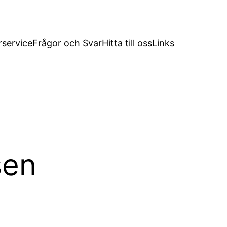
service
Frågor och Svar
Hitta till oss
Links
sen