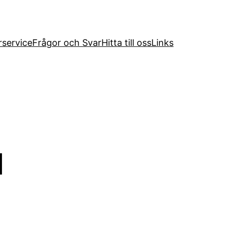
service
Frågor och Svar
Hitta till oss
Links
d