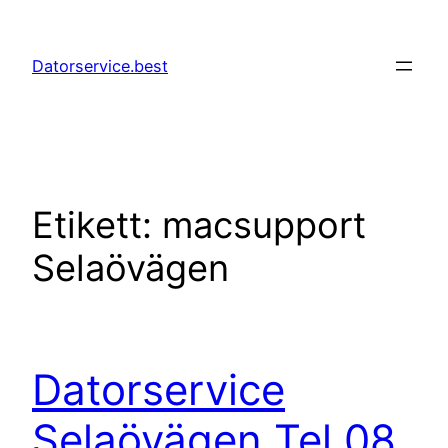
Hoppa
till
Datorservice.best
innehåll
Etikett:
macsupport
Selaövägen
Datorservice
Selaövägen Tel 08