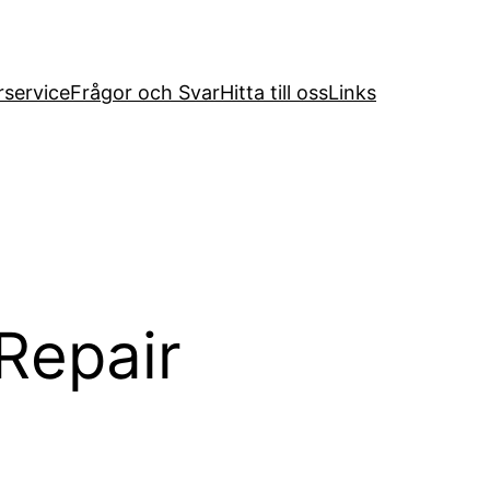
service
Frågor och Svar
Hitta till oss
Links
Repair