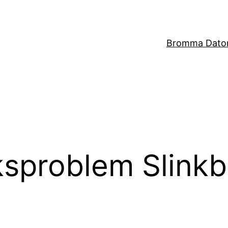
Bromma Dator
ksproblem Slink