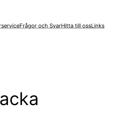
service
Frågor och Svar
Hitta till oss
Links
backa