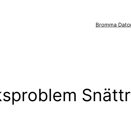
Bromma Dator
ksproblem Snättr