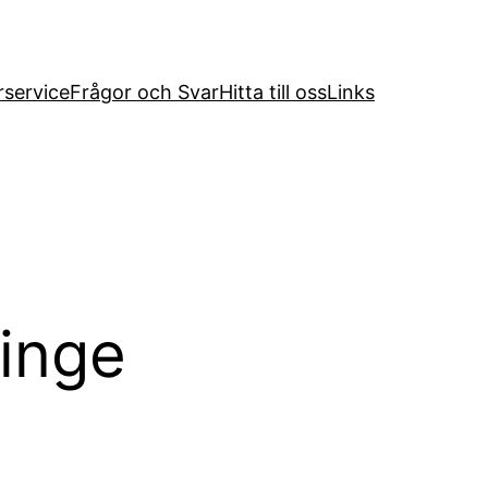
service
Frågor och Svar
Hitta till oss
Links
inge