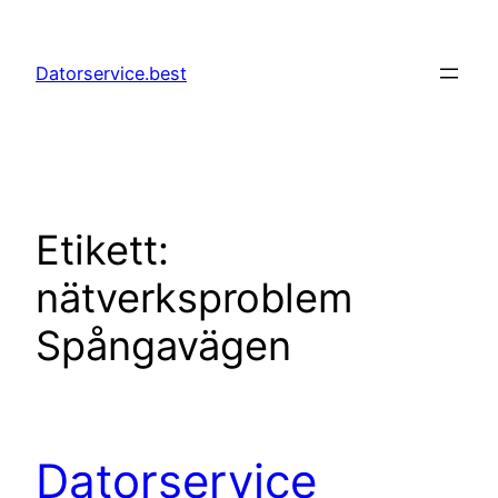
Hoppa
till
Datorservice.best
innehåll
Etikett:
nätverksproblem
Spångavägen
Datorservice