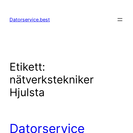
Hoppa
till
Datorservice.best
innehåll
Etikett:
nätverkstekniker
Hjulsta
Datorservice