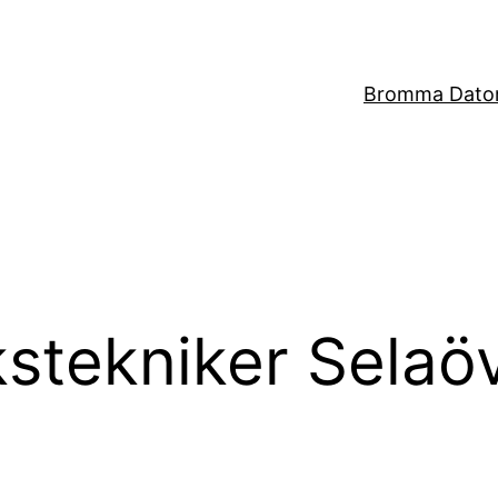
Bromma Dator
kstekniker Selaö