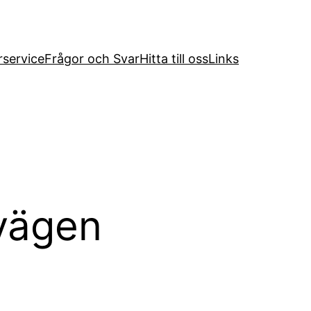
service
Frågor och Svar
Hitta till oss
Links
vägen