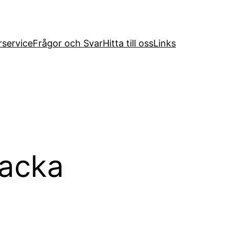
service
Frågor och Svar
Hitta till oss
Links
backa