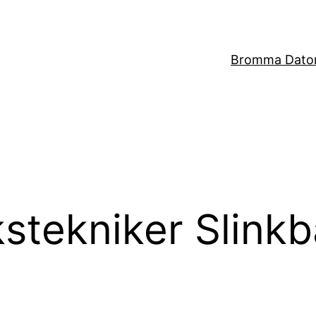
Bromma Dator
kstekniker Slink