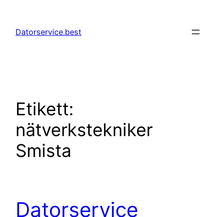
Hoppa
till
Datorservice.best
innehåll
Etikett:
nätverkstekniker
Smista
Datorservice