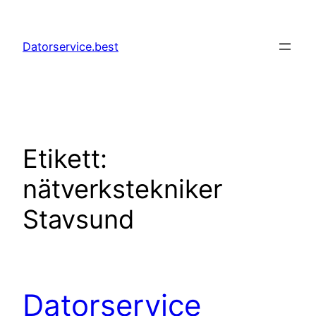
Hoppa
till
Datorservice.best
innehåll
Etikett:
nätverkstekniker
Stavsund
Datorservice