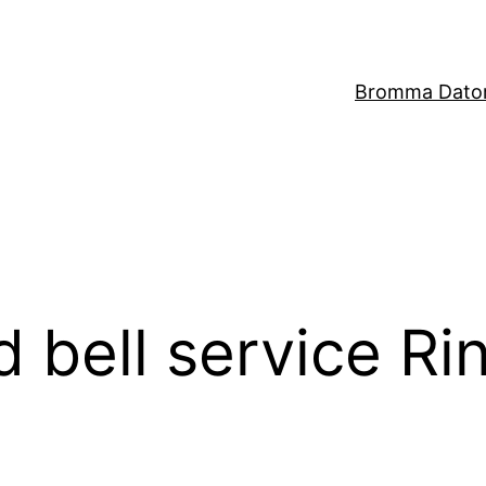
Bromma Dator
d bell service R