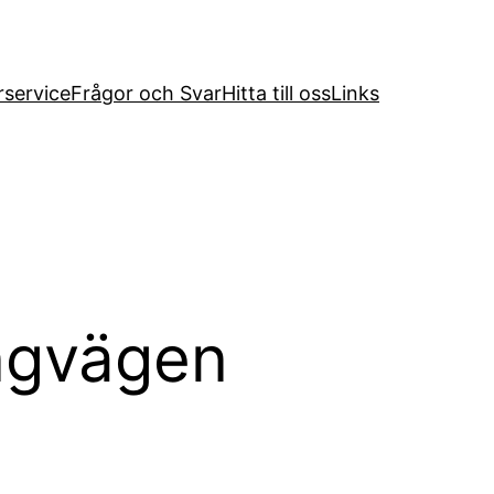
service
Frågor och Svar
Hitta till oss
Links
ingvägen