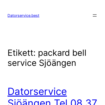
Hoppa
till
Datorservice.best
innehåll
Etikett:
packard bell
service Sjöängen
Datorservice
Sjöängen Tel 08 37