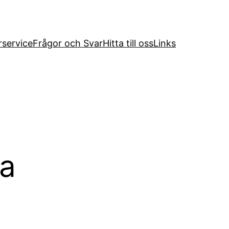
service
Frågor och Svar
Hitta till oss
Links
da