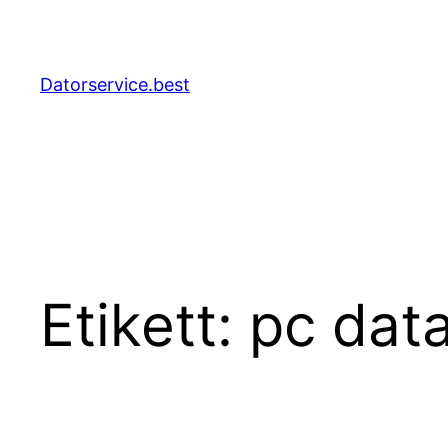
Hoppa
till
innehåll
Datorservice.best
Etikett:
pc data