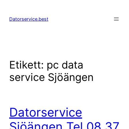
Hoppa
till
Datorservice.best
innehåll
Etikett:
pc data
service Sjöängen
Datorservice
Sjöängen Tel 08 37