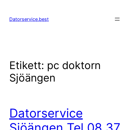
Hoppa
till
Datorservice.best
innehåll
Etikett:
pc doktorn
Sjöängen
Datorservice
Sjöängen Tel 08 37