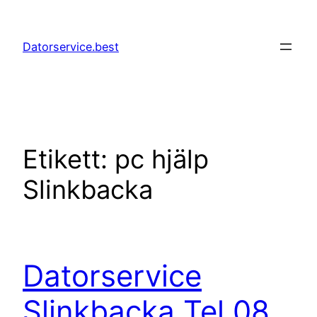
Hoppa
till
Datorservice.best
innehåll
Etikett:
pc hjälp
Slinkbacka
Datorservice
Slinkbacka Tel 08