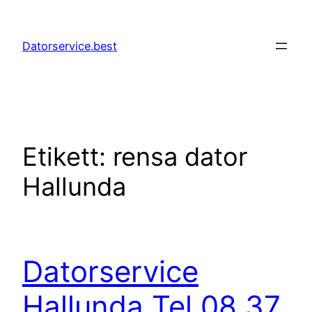
Hoppa
till
Datorservice.best
innehåll
Etikett:
rensa dator
Hallunda
Datorservice
Hallunda Tel 08 37