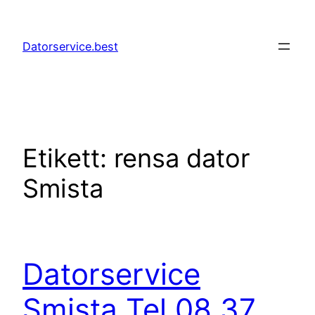
Hoppa
till
Datorservice.best
innehåll
Etikett:
rensa dator
Smista
Datorservice
Smista Tel 08 37